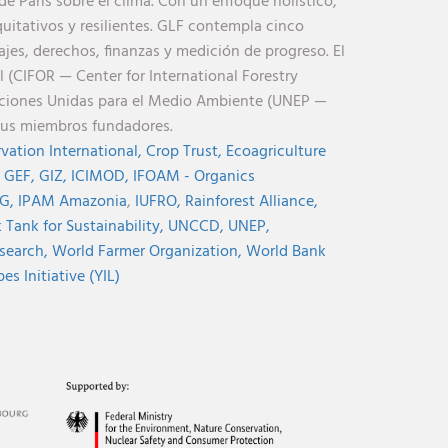
de París sobre el clima. Con un enfoque holístico,
uitativos y resilientes. GLF contempla cinco
jes, derechos, finanzas y medición de progreso. El
l (CIFOR — Center for International Forestry
aciones Unidas para el Medio Ambiente (UNEP —
sus miembros fundadores.
vation International,
Crop Trust,
Ecoagriculture
,
GEF,
GIZ,
ICIMOD,
IFOAM - Organics
G,
IPAM Amazonia
,
IUFRO,
Rainforest Alliance,
Tank for Sustainability,
UNCCD,
UNEP,
search,
World Farmer Organization,
World Bank
s Initiative (YIL)