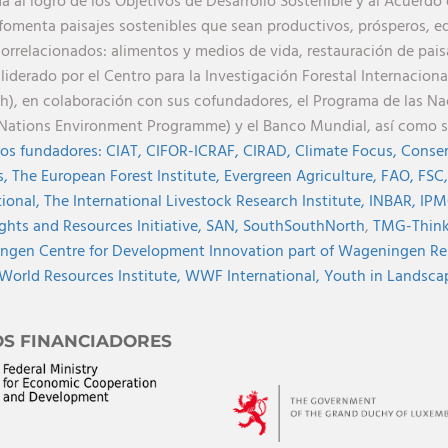
a al logro de los Objetivos de Desarrollo Sostenible y al Acuerdo 
 fomenta paisajes sostenibles que sean productivos, prósperos, eq
orrelacionados: alimentos y medios de vida, restauración de paisa
 liderado por el Centro para la Investigación Forestal Internaciona
h), en colaboración con sus cofundadores, el Programa de las N
Nations Environment Programme) y el Banco Mundial, así como 
os fundadores:
CIAT,
CIFOR-ICRAF,
CIRAD,
Climate Focus,
Conser
s,
The European Forest Institute,
Evergreen Agriculture,
FAO,
FSC
tional,
The International Livestock Research Institute,
INBAR,
IPM
ghts and Resources Initiative,
SAN,
SouthSouthNorth
,
TMG-Think 
gen Centre for Development Innovation part of Wageningen Re
World Resources Institute,
WWF International,
Youth in Landscape
OS FINANCIADORES