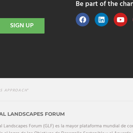
Be part of the cha
SIGN UP
S APPROACH
"
AL LANDSCAPES FORUM
al Landscapes Forum (GLF) es la mayor plataforma mundial de cono