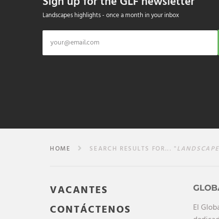
Sign up for the GLF newsletter
Landscapes highlights - once a month in your inbox
HOME
SEARCH RESULTS FOR... "
LANDSCAPE
VACANTES
GLOB
El Glob
CONTÁCTENOS