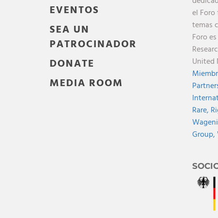
dedicad
EVENTOS
el Foro
temas c
SEA UN
Foro es
PATROCINADOR
Researc
United 
DONATE
Miembr
MEDIA ROOM
Partner
Interna
Rare,
Ri
Wagenin
Group,
SOCI